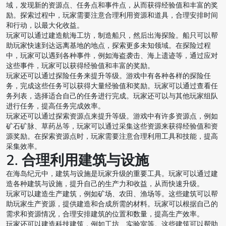
域，发现新的资源点、任务点和事件点，从而获得经验值和丰富的奖
励。探索过程中，玩家需要注意合理利用资源和道具，合理安排时间
和行动，以最大化收益。
玩家可以通过建造航海工坊，制造船只，然后出海探险。船只可以帮
助玩家快速到达远离基地的地点，探索更多未知领域。在探险过程
中，玩家可以遇到各种事件，例如海盗袭击、海上遗迹等，通过应对
这些事件，玩家可以获得经验值和丰富的奖励。
玩家还可以通过探险任务来提升等级。游戏中有各种各样的探险任
务，完成这些任务可以获得大量经验值和奖励。玩家可以通过查看任
务列表，选择适合自己的任务进行完成。玩家还可以与其他玩家组队
进行任务，提高任务完成效率。
玩家还可以通过探索资源点来提升等级。游戏中有许多资源点，例如
矿石矿脉、草药丛等，玩家可以通过采集这些资源来获得经验值和资
源奖励。在探索资源点时，玩家需要注意合理利用工具和技能，提高
采集效率。
2. 合理利用建筑与设施
在海岛纪元中，建筑与设施是玩家升级的重要工具。玩家可以通过建
造各种建筑与设施，提升自己的生产力和收益，从而快速升级。
玩家可以建造生产建筑，例如矿场、农田、渔场等。这些建筑可以帮
助玩家生产资源，提供建造和合成所需的材料。玩家可以根据自己的
需求和资源情况，合理安排建筑的位置和数量，提高生产效率。
玩家还可以建造科技建筑，例如工坊、实验室等。这些建筑可以帮助