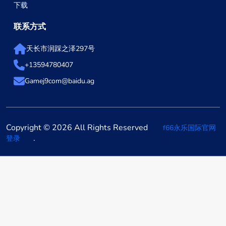
下载
联系方式
天长市润踩之泽297号
+13594780407
Gamej9com@baidu.ag
Copyright © 2026 All Rights Reserved
f66永乐国际官网
.
登录