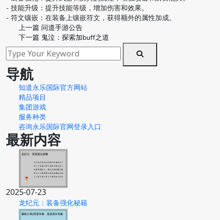
- 技能升级：提升技能等级，增加伤害和效果。
- 符文镶嵌：在装备上镶嵌符文，获得额外的属性加成。
上一篇
问道手游公告
下一篇
鬼泣：探索加buff之道
导航
知道永乐国际官方网站
精品项目
集团游戏
服务种类
咨询永乐国际官网登录入口
最新内容
2025-07-23
龙纪元：装备强化秘籍