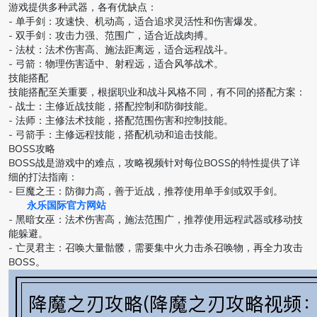
游戏提供多种武器，各有优缺点：
- 单手剑：攻速快、机动高，适合追求灵活性和伤害爆发。
- 双手剑：攻击力强、范围广，适合近战肉搏。
- 法杖：法术伤害高、施法距离远，适合远程战斗。
- 弓箭：物理伤害适中、射程远，适合风筝战术。
技能搭配
技能搭配至关重要，根据职业和战斗风格不同，有不同的搭配方案：
- 战士：主修近战技能，搭配控制和防御技能。
- 法师：主修法术技能，搭配范围伤害和控制技能。
- 弓箭手：主修远程技能，搭配机动和追击技能。
BOSS攻略
BOSS战是游戏中的难点，攻略视频针对每位BOSS的特性提供了详
细的打法指南：
- 巨魔之王：防御力高，善于近战，推荐使用单手剑或双手剑。
永乐国际官方网站
- 黑暗女巫：法术伤害高，施法范围广，推荐使用远程武器或移动技
能躲避。
- 亡灵君主：召唤大量骷髅，需要集中火力击杀召唤物，再全力攻击
BOSS。