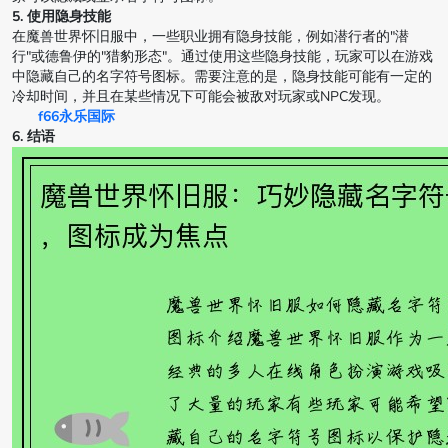
5. 使用隐身技能
在魔兽世界怀旧服中，一些职业拥有隐身技能，例如潜行者的"潜
行"或德鲁伊的"猎豹形态"。通过使用这些隐身技能，玩家可以在游戏
中隐藏自己的名字符号图标。需要注意的是，隐身技能可能有一定的
冷却时间，并且在某些情况下可能会被敌对玩家或NPC发现。
f66永乐国际
6. 结语