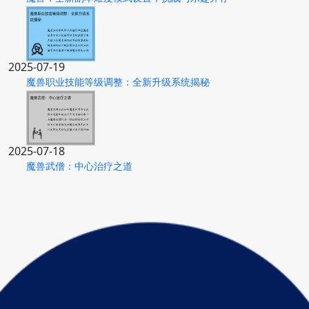
2025-07-19
魔兽职业技能等级调整：全新升级系统揭秘
2025-07-18
魔兽武僧：中心治疗之道