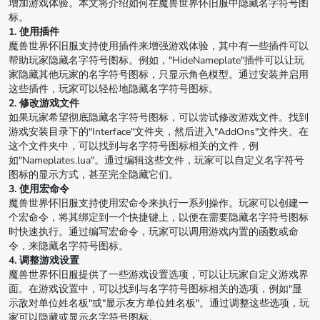
增加游戏体验。本文将介绍如何在魔兽世界怀旧服中隐藏名字符号图
标。
1. 使用插件
魔兽世界怀旧服支持使用插件来增强游戏体验，其中有一些插件可以
帮助玩家隐藏名字符号图标。例如，"HideNameplate"插件可以让玩
家隐藏其他玩家的名字符号图标，只显示角色模型。通过安装并启用
这些插件，玩家可以轻松地隐藏名字符号图标。
2. 修改游戏文件
如果玩家希望彻底隐藏名字符号图标，可以尝试修改游戏文件。找到
游戏安装目录下的"Interface"文件夹，然后进入"AddOns"文件夹。在
这个文件夹中，可以找到与名字符号图标相关的文件，例
如"Nameplates.lua"。通过编辑这些文件，玩家可以自定义名字符号
图标的显示方式，甚至完全隐藏它们。
3. 使用宏命令
魔兽世界怀旧服支持使用宏命令来执行一系列操作。玩家可以创建一
个宏命令，将其绑定到一个快捷键上，以便在需要隐藏名字符号图标
时快速执行。通过编写宏命令，玩家可以调用游戏内置的函数或命
令，来隐藏名字符号图标。
4. 调整游戏设置
魔兽世界怀旧服提供了一些游戏设置选项，可以让玩家自定义游戏界
面。在游戏设置中，可以找到与名字符号图标相关的选项，例如"显
示敌对单位姓名板"或"显示友方单位姓名板"。通过调整这些选项，玩
家可以隐藏或显示名字符号图标。