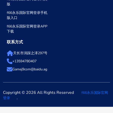
版
f66永乐国际官网登录手机
版入口
f66永乐国际官网登录APP
下载
联系方式
天长市润踩之泽297号
+13594780407
Gamej9com@baidu.ag
Copyright © 2026 All Rights Reserved
f66永乐国际官网
.
登录