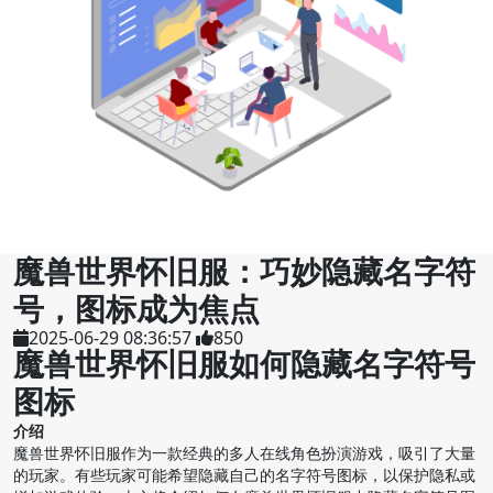
魔兽世界怀旧服：巧妙隐藏名字符
号，图标成为焦点
2025-06-29 08:36:57
850
魔兽世界怀旧服如何隐藏名字符号
图标
介绍
魔兽世界怀旧服作为一款经典的多人在线角色扮演游戏，吸引了大量
的玩家。有些玩家可能希望隐藏自己的名字符号图标，以保护隐私或