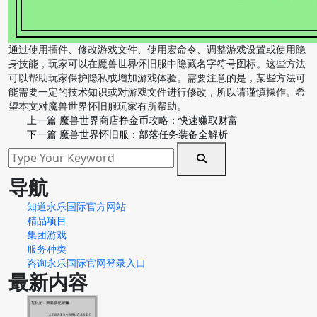
通过使用插件、修改游戏文件、使用宏命令、调整游戏设置或使用隐
身技能，玩家可以在魔兽世界怀旧服中隐藏名字符号图标。这些方法
可以帮助玩家保护隐私或增加游戏体验。需要注意的是，某些方法可
能需要一定的技术知识或对游戏文件进行修改，所以请谨慎操作。希
望本文对魔兽世界怀旧服玩家有所帮助。
上一篇
魔兽世界商店挣金币攻略：快速赚取财富
下一篇
魔兽世界怀旧服：部落任务装备全解析
导航
知道永乐国际官方网站
精品项目
集团游戏
服务种类
咨询永乐国际官网登录入口
最新内容